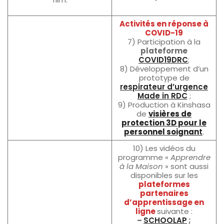
Activités en réponse à
COVID-19
7) Participation à la
plateforme
COVID19DRC
;
8) Développement d’un
prototype de
respirateur d’urgence
Made in RDC
;
9) Production à Kinshasa
de
visières de
protection 3D pour le
personnel soignan
t
.
10) Les vidéos du
programme «
Apprendre
à la Maison
» sont aussi
disponibles sur les
plateformes
partenaires
d’apprentissage en
ligne
suivante :
–
SCHOOLAP
;