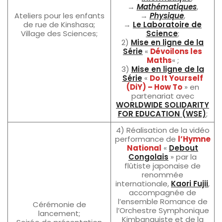
→
Mathématiques
,
Ateliers pour les enfants
→
Physique
,
de rue de Kinshasa;
→
Le Laboratoire de
Village des Sciences;
Science
;
2)
Mise en ligne de la
Série
«
Dévoilons les
Maths
« ;
3)
Mise en ligne de la
Série
«
Do It Yourself
(DiY) – How To
» en
partenariat avec
WORLDWIDE SOLIDARITY
FOR EDUCATION (WSE)
;
4) Réalisation de la vidéo
performance de
l’Hymne
National
«
Debout
Congolais
» par la
flûtiste japonaise de
renommée
internationale,
Kaori Fujii
,
accompagnée de
l’ensemble Romance de
Cérémonie de
l’Orchestre Symphonique
lancement;
Kimbanguiste et de la